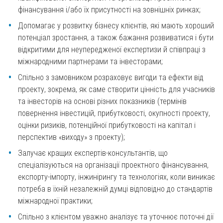
фінансування і/або їх присутності на зовнішніх ринках;
Допомагає у розвитку бізнесу клієнтів, які мають хороший
потенціал зростання, а також бажання розвиватися і бути
відкритими для неупередженої експертизи й співпраці з
міжнародними партнерами та інвесторами;
Спільно з замовником розраховує вигоди та ефекти від
проекту, зокрема, як саме створити цінність для учасників
та інвесторів на основі різних показників (термінів
повернення інвестицій, прибутковості, окупності проекту,
оцінки ризиків, потенційної прибутковості на капітал і
перспектив «виходу» з проекту);
Залучає кращих експертів-консультантів, що
спеціалізуються на організації проектного фінансування,
експорту-імпорту, інжинірингу та технологіях, коли виникає
потреба в їхній незалежній думці відповідно до стандартів
міжнародної практики;
Спільно з клієнтом уважно аналізує та уточнює поточні дії