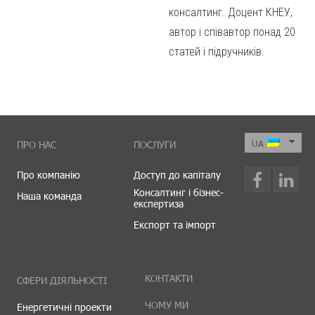
консалтинг. Доцент КНЕУ,
автор і співавтор понад 20
статей і підручників.
ПРО НАС
ПОСЛУГИ
Про компанію
Доступ до капіталу
Консалтинг і бізнес-
Наша команда
експертиза
Експорт та імпорт
КОНТАКТИ
СФЕРИ ДІЯЛЬНОСТІ
ЧОМУ МИ
Енергетичні проекти